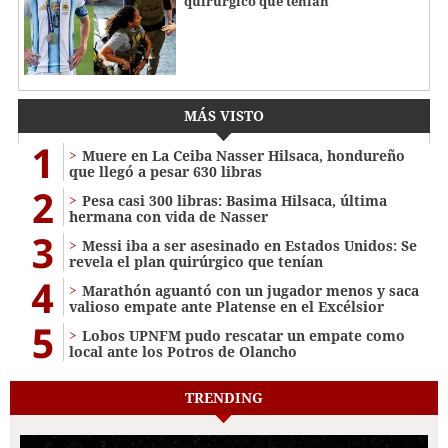
quirúrgico que tenían
MÁS VISTO
1
Muere en La Ceiba Nasser Hilsaca, hondureño
que llegó a pesar 630 libras
2
Pesa casi 300 libras: Basima Hilsaca, última
hermana con vida de Nasser
3
Messi iba a ser asesinado en Estados Unidos: Se
revela el plan quirúrgico que tenían
4
Marathón aguantó con un jugador menos y saca
valioso empate ante Platense en el Excélsior
5
Lobos UPNFM pudo rescatar un empate como
local ante los Potros de Olancho
TRENDING