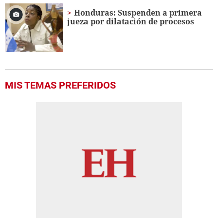
of
1
Honduras: Suspenden a primera
minute,
jueza por dilatación de procesos
56
seconds
MIS TEMAS PREFERIDOS