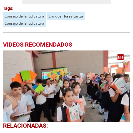
Tags:
Consejo de la Judicatura
Enrique Flores Lanza
Consejo de la Judicatura
VIDEOS RECOMENDADOS
0
RELACIONADAS:
seconds