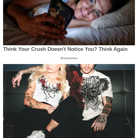
Think Your Crush Doesn't Notice You? Think Again
Brainberries