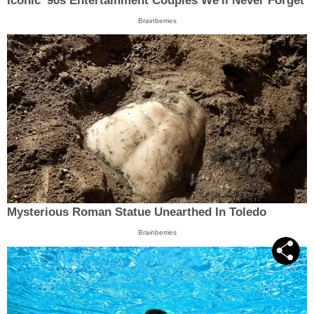
Iconic '90s Entertainment Couples We'll Never Forget
Brainberries
Mysterious Roman Statue Unearthed In Toledo
Brainberries