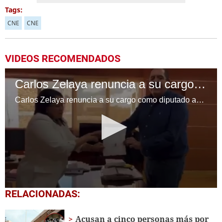
Tags:
CNE
CNE
VIDEOS RECOMENDADOS
Carlos Zelaya renuncia a su cargo como diputado ante el CNE
Carlos Zelaya renuncia a su cargo como diputado ante el CNE.
0
RELACIONADAS:
seconds
of
27
Acusan a cinco personas más por