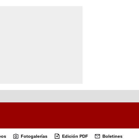
eos
Fotogalerías
Edición PDF
Boletines