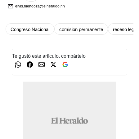
elvis.mendoza@elheraldo.hn
Congreso Nacional
comision permanente
receso legist
Te gustó este artículo, compártelo