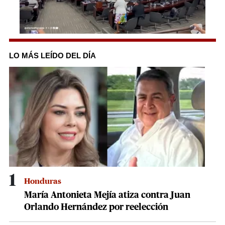
0
seconds
of
LO MÁS LEÍDO DEL DÍA
1
minute,
51
seconds
1
Honduras
María Antonieta Mejía atiza contra Juan
Orlando Hernández por reelección