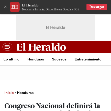
El Heraldo
×
Descargar
Noticias al instante. Disponible en Google y IOS
Lo último
Honduras
Sucesos
Entretenimiento
Inicio
·
Honduras
Congreso Nacional definirá la