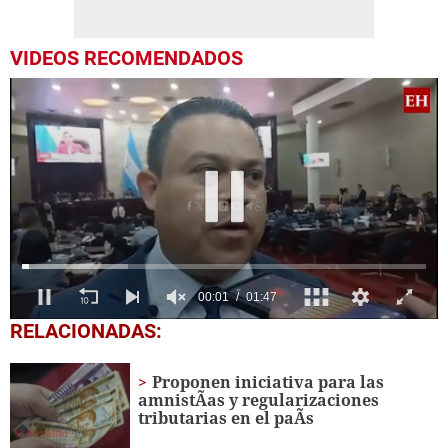
VIDEOS RECOMENDADOS
0
RELACIONADAS:
seconds
of
1
Proponen iniciativa para las
minute,
amnistÃ­as y regularizaciones
47
tributarias en el paÃ­s
seconds