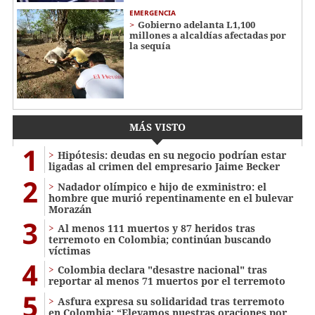
EMERGENCIA
Gobierno adelanta L1,100
millones a alcaldías afectadas por
la sequía
MÁS VISTO
1
Hipótesis: deudas en su negocio podrían estar
ligadas al crimen del empresario Jaime Becker
2
Nadador olímpico e hijo de exministro: el
hombre que murió repentinamente en el bulevar
Morazán
3
Al menos 111 muertos y 87 heridos tras
terremoto en Colombia; continúan buscando
víctimas
4
Colombia declara "desastre nacional" tras
reportar al menos 71 muertos por el terremoto
5
Asfura expresa su solidaridad tras terremoto
en Colombia: “Elevamos nuestras oraciones por