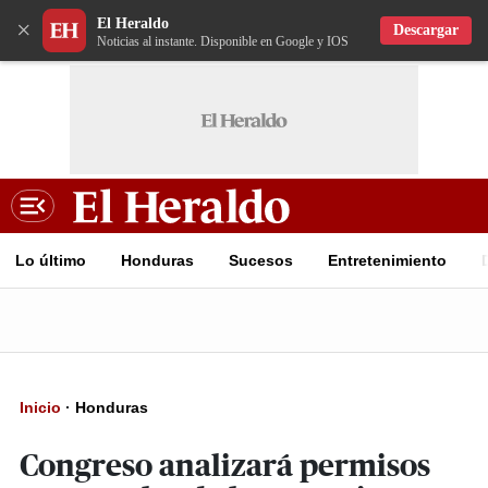
El Heraldo
×
Descargar
Noticias al instante. Disponible en Google y IOS
Lo último
Honduras
Sucesos
Entretenimiento
Inicio
·
Honduras
Congreso analizará permisos