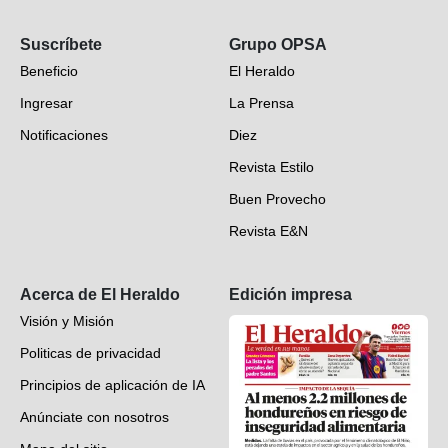
Opinión
Suscríbete
Grupo OPSA
EH Verifica
Beneficio
El Heraldo
Fotogalerías
Ingresar
La Prensa
Deportes
Notificaciones
Diez
Videos
Revista Estilo
Hondureños en el mundo
Buen Provecho
Revista E&N
Suscripción
Acerca de El Heraldo
Edición impresa
Visión y Misión
Politicas de privacidad
Principios de aplicación de IA
Anúnciate con nosotros