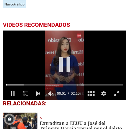
Narcotráfico
VIDEOS RECOMENDADOS
0
RELACIONADAS:
seconds
of
2
minutes,
Extraditan a EEUU a José del
15
Tránsito García Teruel por el delito