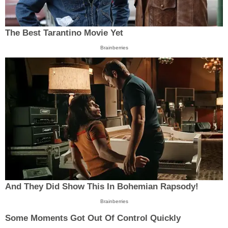
The Best Tarantino Movie Yet
Brainberries
And They Did Show This In Bohemian Rapsody!
Brainberries
Some Moments Got Out Of Control Quickly