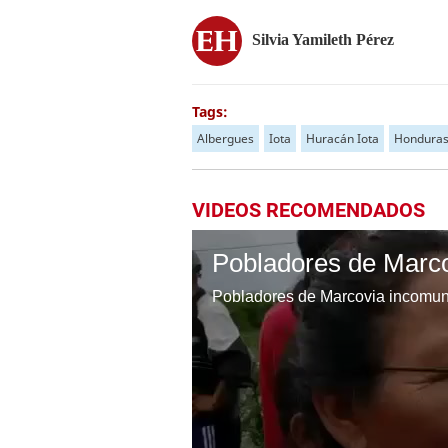
Silvia Yamileth Pérez
Tags:
Albergues
Iota
Huracán Iota
Hondura
VIDEOS RECOMENDADOS
Pobladores de Marcovia incomuni