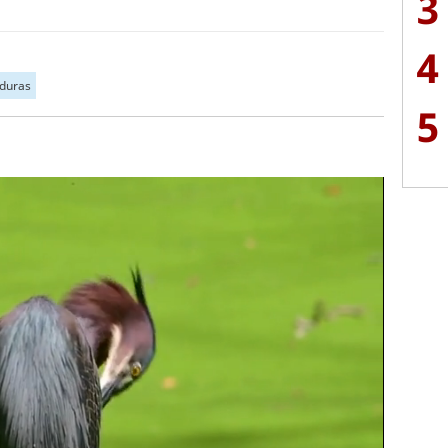
3
4
duras
5