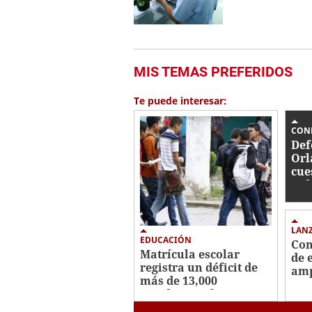
MIS TEMAS PREFERIDOS
Te puede interesar:
CON
Def
Orl
cue
jud
par
LAN
EDUCACIÓN
Con
Matrícula escolar
de 
registra un déficit de
amp
más de 13,000
pre
estudiantes frente a
5G
2025