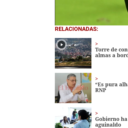
0
RELACIONADAS:
seconds
of
1
minute,
Torre de cont
57
almas a bor
seconds
Volume
0%
“Es pura alh
RNP
Gobierno ha 
aguinaldo