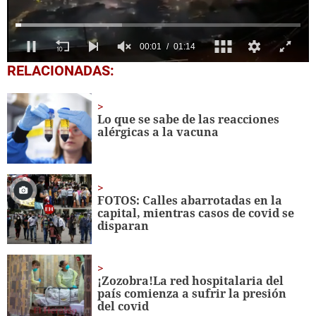
0
RELACIONADAS:
seconds
of
1
minute,
Lo que se sabe de las reacciones
14
alérgicas a la vacuna
seconds
FOTOS: Calles abarrotadas en la
capital, mientras casos de covid se
disparan
¡Zozobra!La red hospitalaria del
país comienza a sufrir la presión
del covid