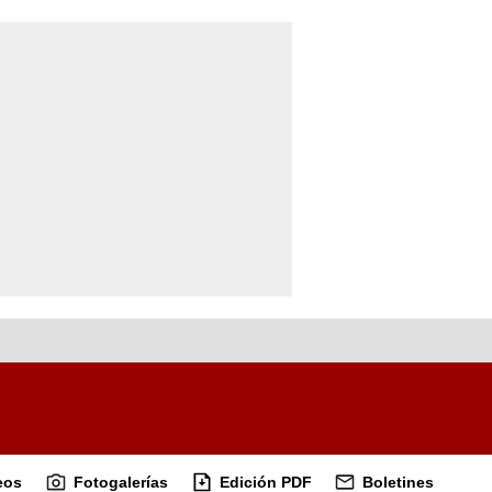
eos
Fotogalerías
Edición PDF
Boletines