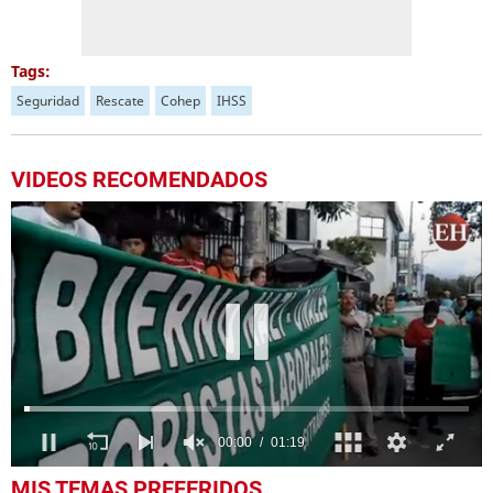
Tags:
Seguridad
Rescate
Cohep
IHSS
VIDEOS RECOMENDADOS
0
MIS TEMAS PREFERIDOS
seconds