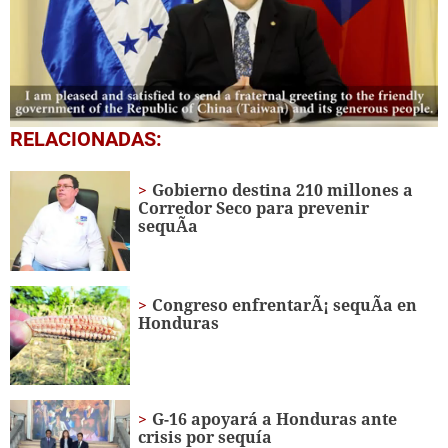
0
RELACIONADAS:
seconds
of
6
Gobierno destina 210 millones a
minutes,
Corredor Seco para prevenir
6
sequÃ­a
seconds
Congreso enfrentarÃ¡ sequÃ­a en
Honduras
G-16 apoyará a Honduras ante
crisis por sequía