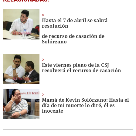
seconds
of
1
minute,
Hasta el 7 de abril se sabrá
6
resolución
seconds
de recurso de casación de
Solórzano
Este viernes pleno de la CSJ
resolverá el recurso de casación
Mamá de Kevin Solórzano: Hasta el
día de mi muerte lo diré, él es
inocente