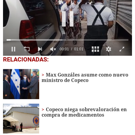
0
RELACIONADAS:
seconds
of
1
Max Gonzáles asume como nuevo
minute,
ministro de Copeco
1
second
Copeco niega sobrevaloración en
compra de medicamentos