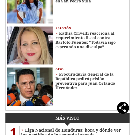
en San Pedro Sula
REACCIÓN
Kathia Crivelli reacciona al
requerimiento fiscal contra
Bartolo Fuentes: "Todavía sigo
esperando una disculpa"
CASO
Procuraduría General de la
República pedirá prisión
preventiva para Juan Orlando
Hernández
MÁS VISTO
1
Liga Nacional de Honduras: hora y dónde ver
los partidos de la segunda jornada