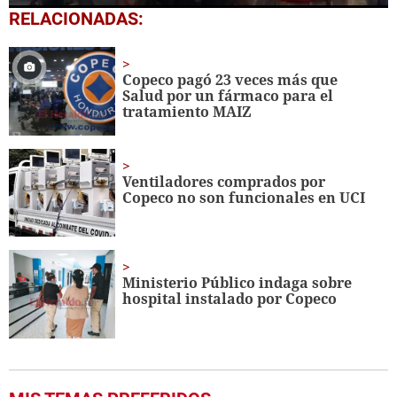
0
RELACIONADAS:
seconds
of
29
seconds
Copeco pagó 23 veces más que
Salud por un fármaco para el
tratamiento MAIZ
Ventiladores comprados por
Copeco no son funcionales en UCI
Ministerio Público indaga sobre
hospital instalado por Copeco