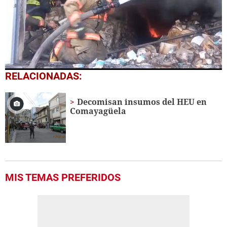
0
RELACIONADAS:
seconds
of
46
Decomisan insumos del HEU en
seconds
Comayagüela
MIS TEMAS PREFERIDOS