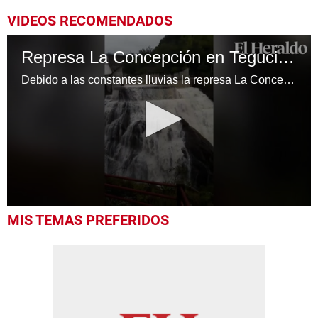
VIDEOS RECOMENDADOS
Represa La Concepción en Tegucigalpa alcanza niveles altos
Debido a las constantes lluvias la represa La Concepción en la capital de Honduras ha alcanzado niveles considerables.
0
MIS TEMAS PREFERIDOS
seconds
of
26
seconds