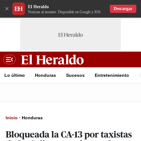
El Heraldo
×
Descargar
Noticias al instante. Disponible en Google y IOS
Lo último
Honduras
Sucesos
Entretenimiento
Inicio
·
Honduras
Bloqueada la CA-13 por taxistas