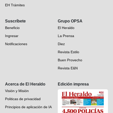
EH Trámites
Opinión
Suscríbete
Grupo OPSA
EH Verifica
Beneficio
El Heraldo
Fotogalerías
Ingresar
La Prensa
Deportes
Notificaciones
Diez
Videos
Revista Estilo
Hondureños en el mundo
Buen Provecho
Revista E&N
Suscripción
Acerca de El Heraldo
Edición impresa
Visión y Misión
Politicas de privacidad
Principios de aplicación de IA