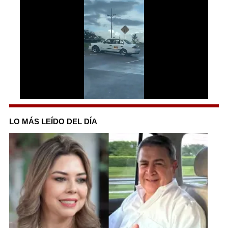
0
seconds
of
LO MÁS LEÍDO DEL DÍA
30
seconds