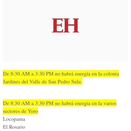
De 8:30 AM a 3:30 PM no habrá energía en la colonia
Jardines del Valle de San Pedro Sula.
De 8:30 AM a 3:30 PM no habrá energía en la varios
sectores de Yoro
Locopama
El Rosario