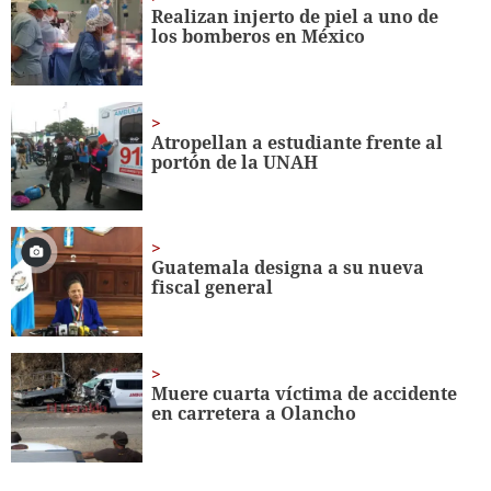
seconds
Realizan injerto de piel a uno de
los bomberos en México
Atropellan a estudiante frente al
portón de la UNAH
Guatemala designa a su nueva
fiscal general
Muere cuarta víctima de accidente
en carretera a Olancho