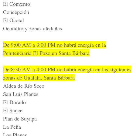
El Convento
Concepción
El Ocotal
Ocotalito y zonas aledañas
De 9:00 AM a 3:00 PM no habrá energía en la
Penitenciaría El Pozo en Santa Bárbara
De 8:30 AM a 4:00 PM no habrá energía en las siguientes
zonas de Gualala, Santa Bárbara
Aldea de Río Seco
San Luis Planes
El Dorado
El Sauce
Plan de Suyapa
La Peña
Los Planes