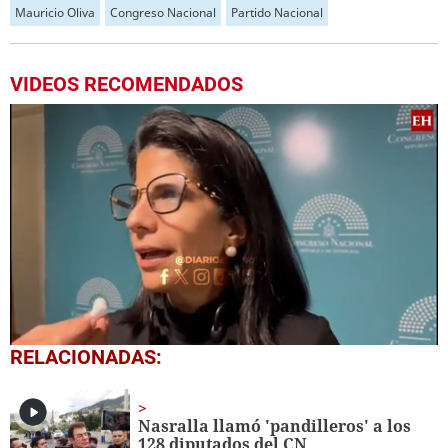
Mauricio Oliva
Congreso Nacional
Partido Nacional
VIDEOS RECOMENDADOS
0
RELACIONADAS:
seconds
of
5
minutes,
Nasralla llamó 'pandilleros' a los
17
128 diputados del CN
seconds