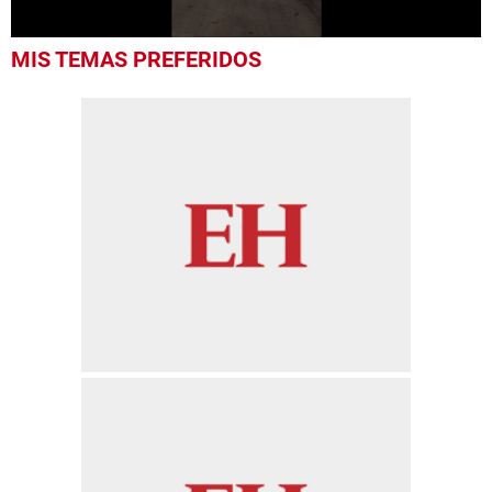
0
MIS TEMAS PREFERIDOS
seconds
of
47
seconds