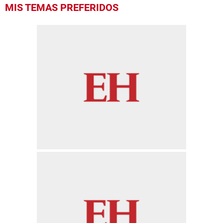
0
MIS TEMAS PREFERIDOS
seconds
of
23
seconds