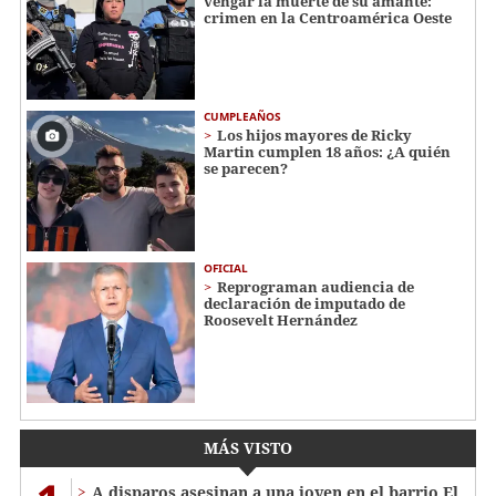
vengar la muerte de su amante:
crimen en la Centroamérica Oeste
CUMPLEAÑOS
Los hijos mayores de Ricky
Martin cumplen 18 años: ¿A quién
se parecen?
OFICIAL
Reprograman audiencia de
declaración de imputado de
Roosevelt Hernández
MÁS VISTO
A disparos asesinan a una joven en el barrio El