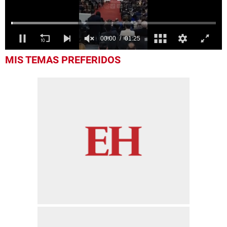
0
MIS TEMAS PREFERIDOS
of
1
minute,
25
seconds