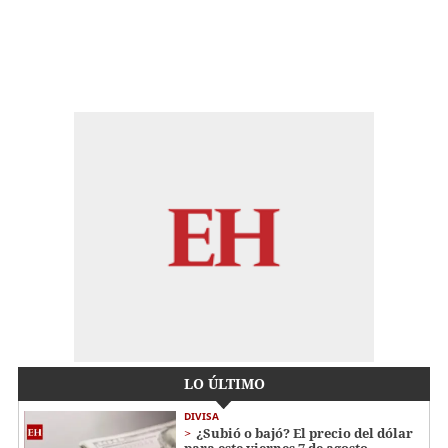
LO ÚLTIMO
DIVISA
¿Subió o bajó? El precio del dólar