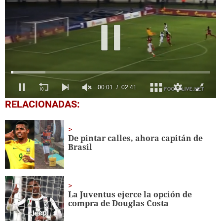
0
RELACIONADAS:
seconds
of
2
minutes,
De pintar calles, ahora capitán de
41
Brasil
seconds
La Juventus ejerce la opción de
compra de Douglas Costa