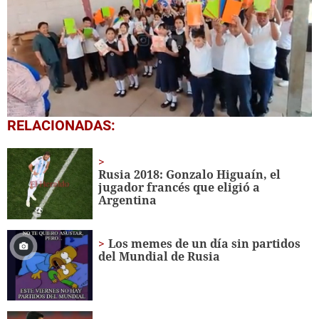
0
RELACIONADAS:
seconds
of
1
minute,
Rusia 2018: Gonzalo Higuaín, el
56
jugador francés que eligió a
seconds
Argentina
Los memes de un día sin partidos
del Mundial de Rusia