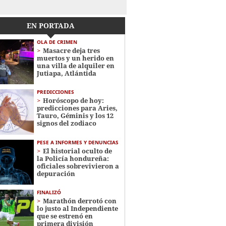
EN PORTADA
OLA DE CRIMEN
Masacre deja tres
muertos y un herido en
una villa de alquiler en
Jutiapa, Atlántida
PREDICCIONES
Horóscopo de hoy:
predicciones para Aries,
Tauro, Géminis y los 12
signos del zodiaco
PESE A INFORMES Y DENUNCIAS
El historial oculto de
la Policía hondureña:
oficiales sobrevivieron a
depuración
FINALIZÓ
Marathón derrotó con
lo justo al Independiente
que se estrenó en
primera división