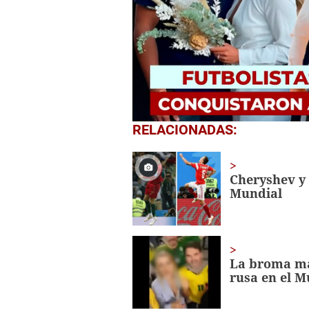
0
RELACIONADAS:
seconds
of
3
minutes,
Cheryshev y 
31
Mundial
seconds
Volume
0%
La broma mac
rusa en el M