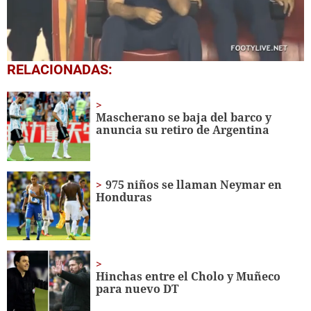
0
RELACIONADAS:
of
2
minutes,
41
Mascherano se baja del barco y
seconds
anuncia su retiro de Argentina
975 niños se llaman Neymar en
Honduras
Hinchas entre el Cholo y Muñeco
para nuevo DT