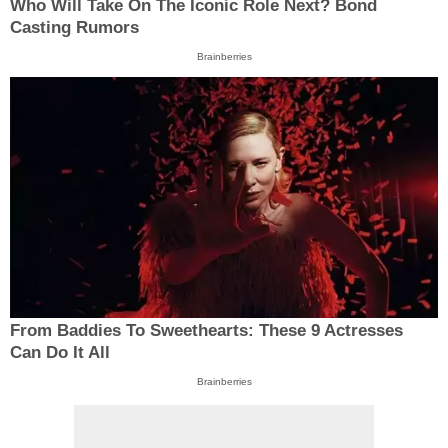
Who Will Take On The Iconic Role Next? Bond
Casting Rumors
Brainberries
From Baddies To Sweethearts: These 9 Actresses
Can Do It All
Brainberries