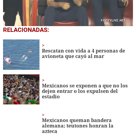
0
RELACIONADAS:
seconds
of
2
minutes,
Rescatan con vida a 4 personas de
41
avioneta que cayó al mar
seconds
Mexicanos se exponen a que no los
dejen entrar o los expulsen del
estadio
Mexicanos queman bandera
alemana; teutones honran la
azteca