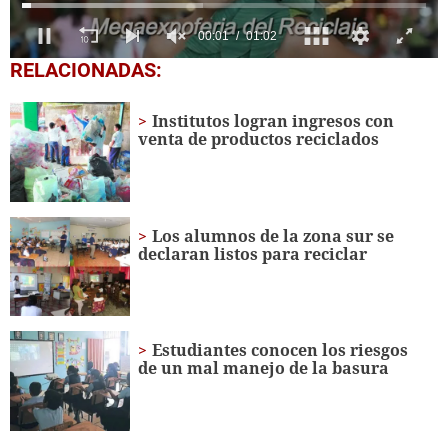
0
RELACIONADAS:
seconds
of
1
Institutos logran ingresos con
minute,
venta de productos reciclados
2
seconds
Los alumnos de la zona sur se
declaran listos para reciclar
Estudiantes conocen los riesgos
de un mal manejo de la basura