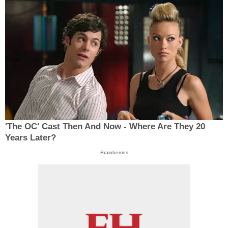
'The OC' Cast Then And Now - Where Are They 20
Years Later?
Brainberries