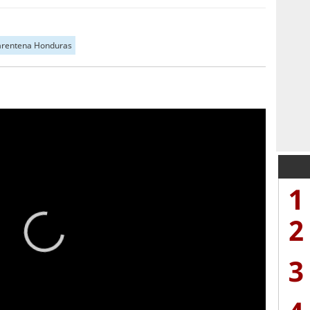
rentena Honduras
1
2
3