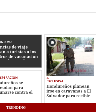
ANISMO
ncias de viaje
van a turistas a los
tros de vacunación
Estados Unidos
ESPERACIÓN
EXCLUSIVA
dureños se
Hondureños planean
eudan para
irse en caravanas a El
unarse contra el
Salvador para recibir
onavirus en EE UU
vacuna anticovid
TRENDING