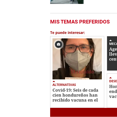
MIS TEMAS PREFERIDOS
Te puede interesar:
MEC
Age
lle
cen
en 
DES
ALTERNATIVAS
Hon
Covid-19: Seis de cada
end
cien hondureños han
vac
recibido vacuna en el
cor
extranjero