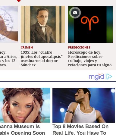
CRIMEN
PREDICCIONES
hoy:
1935: Los "cuatro
Horóscopo de hoy:
ara Aries,
jinetes del apocalipsis"
Predicciones sobre
 y los 12
asesinaron al doctor
trabajo, viajes y
iaco
Sánchez
relaciones para tu signo
hanna Museum Is
Top 8 Movies Based On
ably Opening Soon
Real Life. You Have To