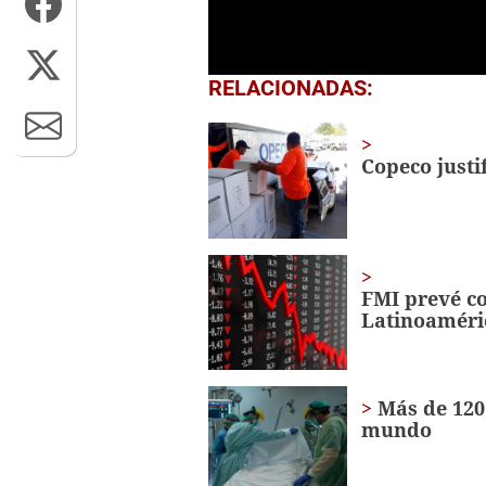
0
RELACIONADAS:
seconds
of
4
minutes,
Copeco justi
9
seconds
Volume
0%
FMI prevé co
Latinoaméric
Más de 120
mundo