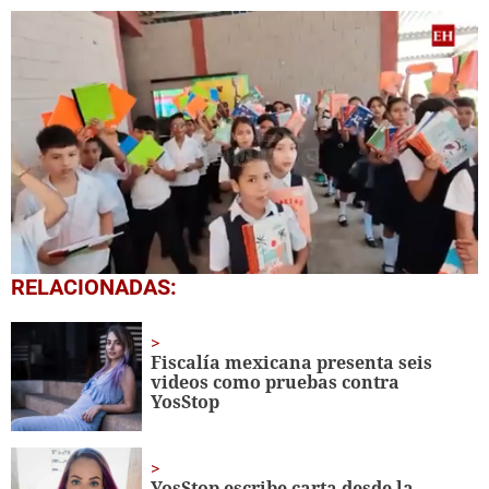
0
RELACIONADAS:
of
1
minute,
56
Fiscalía mexicana presenta seis
seconds
videos como pruebas contra
YosStop
YosStop escribe carta desde la