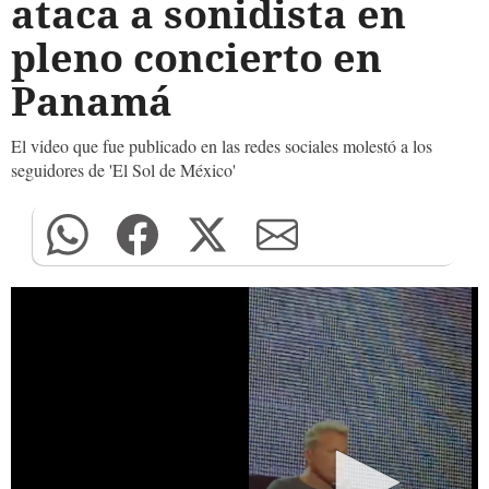
ataca a sonidista en
pleno concierto en
Panamá
El video que fue publicado en las redes sociales molestó a los
seguidores de 'El Sol de México'
0
seconds
of
0
seconds