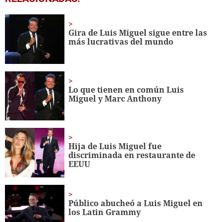
seconds
of
1
minute,
Gira de Luis Miguel sigue entre las
56
más lucrativas del mundo
seconds
Lo que tienen en común Luis
Miguel y Marc Anthony
Hija de Luis Miguel fue
discriminada en restaurante de
EEUU
Público abucheó a Luis Miguel en
los Latin Grammy