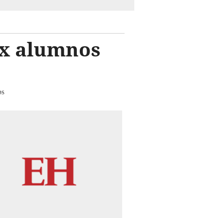
ex alumnos
os