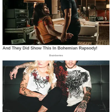
And They Did Show This In Bohemian Rapsody!
Brainberries