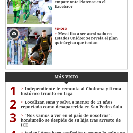
empate ante Platense en el
Excélsior
PENOSO
Messi iba a ser asesinado en
Estados Unidos: Se revela el plan
quirúrgico que tenían
MÁS VISTO
1
Independiente le remonta al Choloma y firma
histórico triunfo en Liga
2
Localizan sana y salva a menor de 11 años
reportada como desaparecida en San Pedro Sula
3
“Nos vamos a ver en el país de nosotros”:
hondureño se despide de su hija tras arresto de
ICE
Javier López hace confesión y asume la culpa en