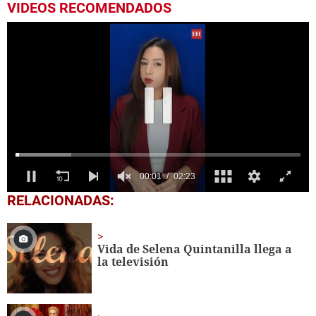
VIDEOS RECOMENDADOS
0
RELACIONADAS:
seconds
of
2
minutes,
Vida de Selena Quintanilla llega a
23
la televisión
seconds