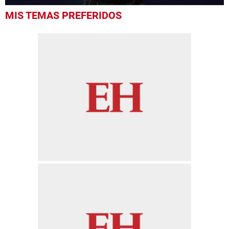
0
MIS TEMAS PREFERIDOS
of
1
minute,
40
seconds