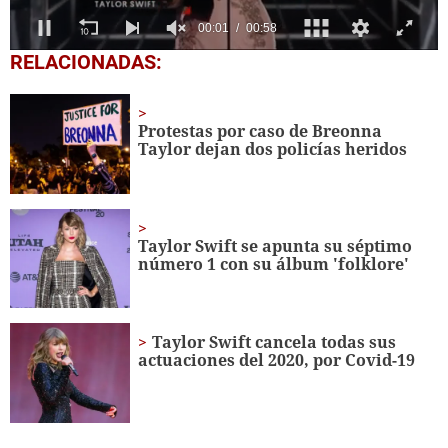
0
RELACIONADAS:
seconds
of
58
seconds
Protestas por caso de Breonna
Taylor dejan dos policías heridos
Taylor Swift se apunta su séptimo
número 1 con su álbum 'folklore'
Taylor Swift cancela todas sus
actuaciones del 2020, por Covid-19