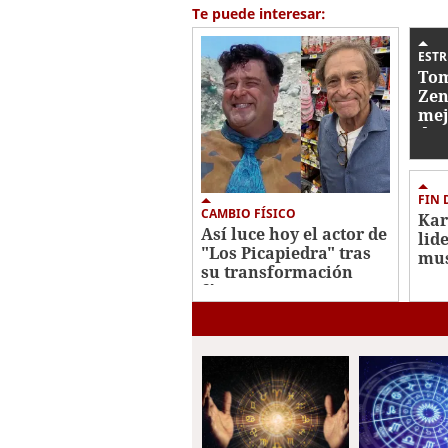
58
Te puede interesar:
seconds
Volume
0%
EST
Tom
Zen
mej
die
del
FIN 
CAMBIO FÍSICO
Kar
Así luce hoy el actor de
lid
"Los Picapiedra" tras
mus
su transformación
se
física