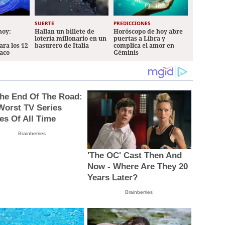
SUERTE
PREDICCIONES
hoy:
Hallan un billete de
Horóscopo de hoy abre
lotería millonario en un
puertas a Libra y
ara los 12
basurero de Italia
complica el amor en
iaco
Géminis
 The End Of The Road:
Worst TV Series
les Of All Time
Brainberries
'The OC' Cast Then And
Now - Where Are They 20
Years Later?
Brainberries