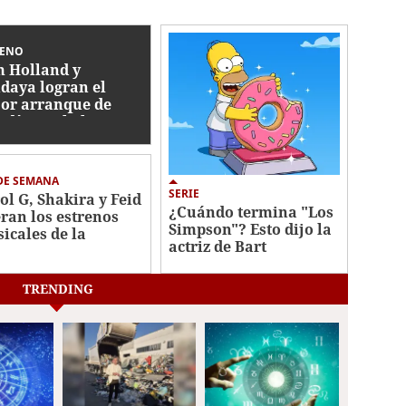
RENO
 Holland y
daya logran el
or arranque de
z días en la historia
 cine
DE SEMANA
SERIE
ol G, Shakira y Feid
¿Cuándo termina "Los
eran los estrenos
Simpson"? Esto dijo la
icales de la
actriz de Bart
mana
TRENDING