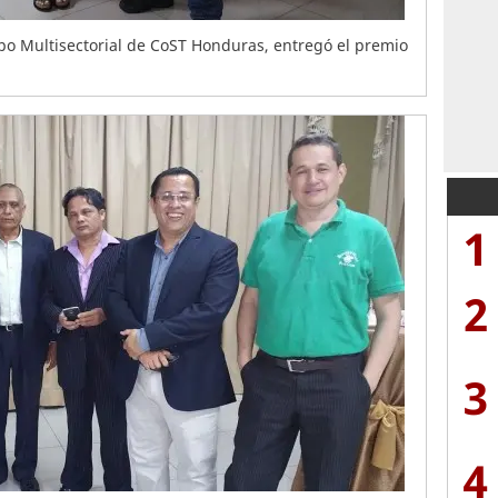
po Multisectorial de CoST Honduras, entregó el premio
1
2
3
4