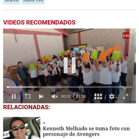
Rihanna
Nueva York
VIDEOS RECOMENDADOS
0
RELACIONADAS:
of
1
minute,
56
Kenneth Melhado se toma foto con
seconds
personaje de Avengers