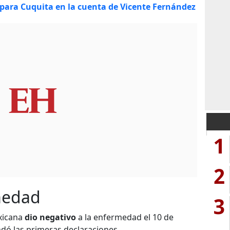
 para Cuquita en la cuenta de Vicente Fernández
1
2
medad
3
xicana
dio negativo
a la enfermedad el 10 de
dó las primeras declaraciones.