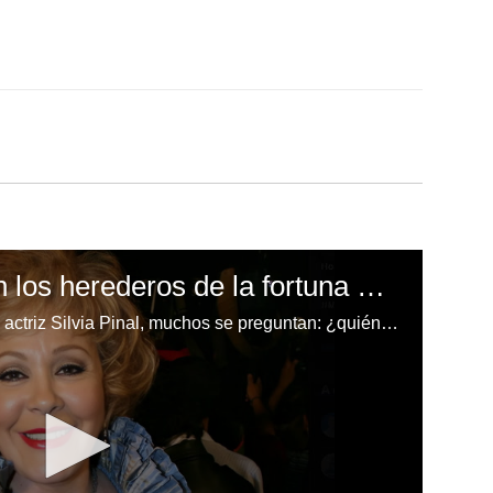
¡Revelado! Estos son los herederos de la fortuna de Silvia Pinal
Tras el fallecimiento de la icónica actriz Silvia Pinal, muchos se preguntan: ¿quiénes recibirán su millonaria herencia? Aquí te contamos quiénes fueron incluidos en su testamento y cómo se repartirá su legado.