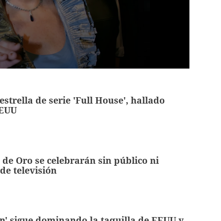
estrella de serie 'Full House', hallado
EEUU
 de Oro se celebrarán sin público ni
 de televisión
n' sigue dominando la taquilla de EEUU y