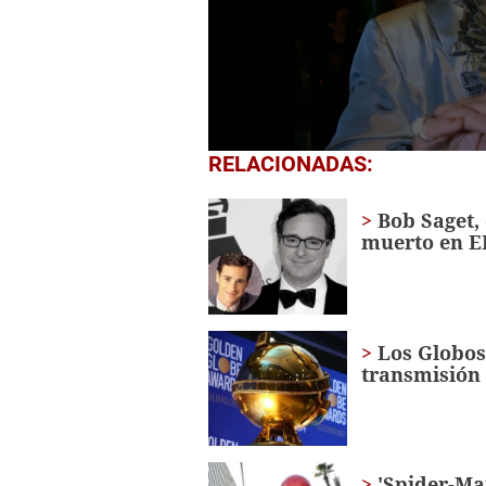
0
RELACIONADAS:
seconds
of
1
Bob Saget, 
minute,
muerto en 
0
Volume
0%
Los Globos
transmisión
'Spider-Ma