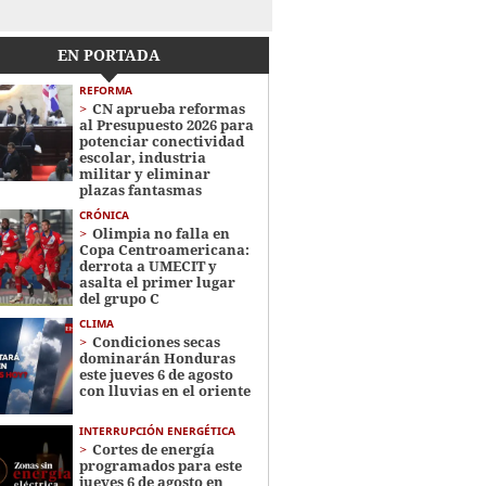
EN PORTADA
REFORMA
CN aprueba reformas
al Presupuesto 2026 para
potenciar conectividad
escolar, industria
militar y eliminar
plazas fantasmas
CRÓNICA
Olimpia no falla en
Copa Centroamericana:
derrota a UMECIT y
asalta el primer lugar
del grupo C
CLIMA
Condiciones secas
dominarán Honduras
este jueves 6 de agosto
con lluvias en el oriente
INTERRUPCIÓN ENERGÉTICA
Cortes de energía
programados para este
jueves 6 de agosto en