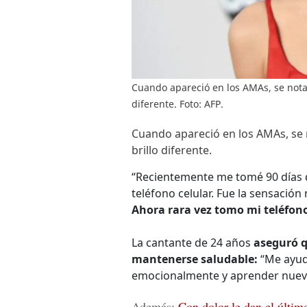
Cuando apareció en los AMAs, se not
diferente. Foto: AFP.
Cuando apareció en los AMAs, se
brillo diferente.
“Recientemente me tomé 90 días 
teléfono celular. Fue la sensació
Ahora rara vez tomo mi teléfon
La cantante de 24 años
aseguró q
mantenerse saludable:
“Me ayud
emocionalmente y aprender nuevas
Además:
Con dolor le dan el últim