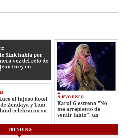
IZ
ie Sink habla por
mera vez del reto de
 Jean Grey en
der-Man
OS
NUEVO DISCO
 luce el lujoso hotel
Karol G estrena "No
de Zendaya y Tom
me arrepiento de
land celebraron su
sentir tanto", un
a
álbum marcado por el
desamor
TRENDING