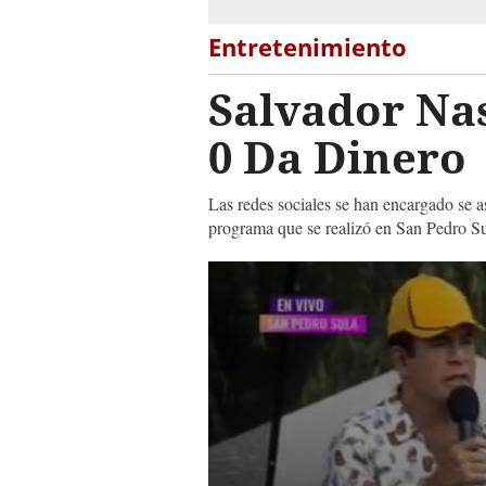
Entretenimiento
Salvador Nas
0 Da Dinero
Las redes sociales se han encargado se a
programa que se realizó en San Pedro S
0
seconds
of
54
seconds
Volume
90%