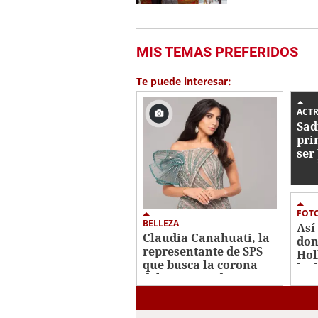
MIS TEMAS PREFERIDOS
Te puede interesar:
ACTR
Sad
pri
ser
Spi
FOT
BELLEZA
Así
Claudia Canahuati, la
don
representante de SPS
Hol
que busca la corona
bod
del Miss Honduras
2026