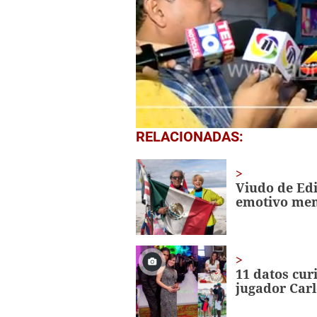
0
RELACIONADAS:
of
14
seconds
Volume
0%
Viudo de Ed
emotivo men
11 datos cur
jugador Carl