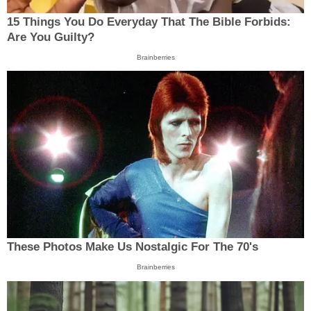
15 Things You Do Everyday That The Bible Forbids:
Are You Guilty?
Brainberries
These Photos Make Us Nostalgic For The 70's
Brainberries