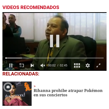
VIDEOS RECOMENDADOS
0
RELACIONADAS:
seconds
of
2
minutes,
Rihanna prohibe atrapar Pokémon
45
en sus conciertos
seconds