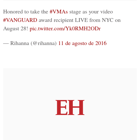
Honored to take the
#VMAs
stage as your video
#VANGUARD
award recipient LIVE from NYC on
August 28!
pic.twitter.com/Yk0RMH2ODr
— Rihanna (@rihanna)
11 de agosto de 2016