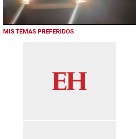
0
MIS TEMAS PREFERIDOS
seconds
of
52
seconds