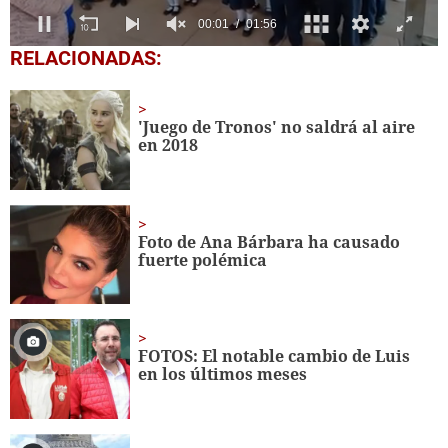
0
RELACIONADAS:
seconds
of
1
minute,
'Juego de Tronos' no saldrá al aire
56
en 2018
seconds
Foto de Ana Bárbara ha causado
fuerte polémica
FOTOS: El notable cambio de Luis
en los últimos meses