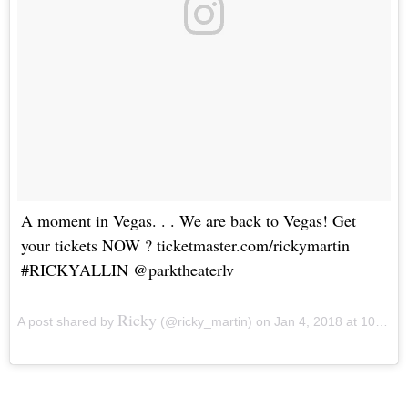
A moment in Vegas. . . We are back to Vegas! Get
your tickets NOW ? ticketmaster.com/rickymartin
#RICKYALLIN @parktheaterlv
Ricky
A post shared by
(@ricky_martin) on
Jan 4, 2018 at 10:13am PST