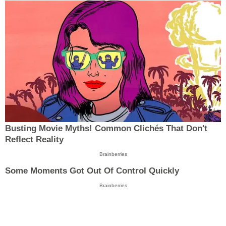
Busting Movie Myths! Common Clichés That Don't
Reflect Reality
Brainberries
Some Moments Got Out Of Control Quickly
Brainberries